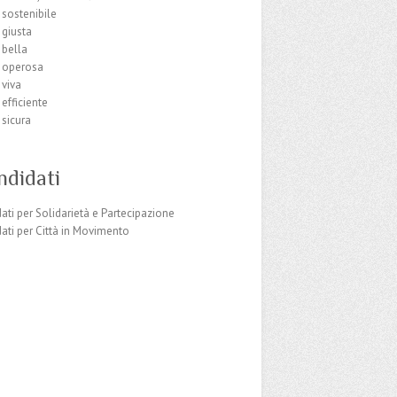
à sostenibile
à giusta
à bella
à operosa
 viva
 efficiente
 sicura
ndidati
dati per Solidarietà e Partecipazione
dati per Città in Movimento