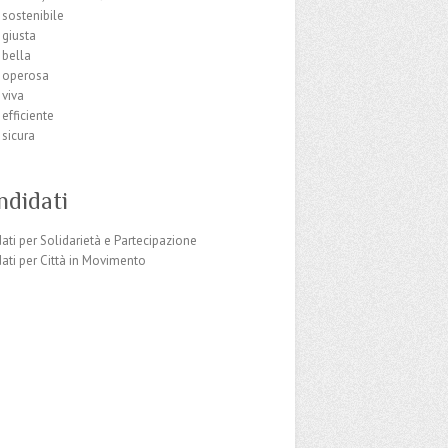
à sostenibile
à giusta
à bella
à operosa
 viva
 efficiente
 sicura
ndidati
dati per Solidarietà e Partecipazione
dati per Città in Movimento